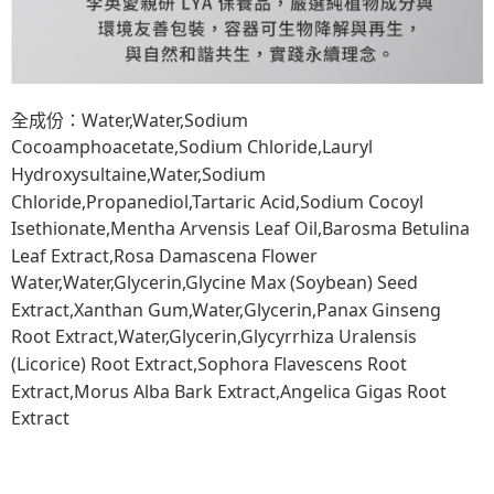
全成份：Water,Water,Sodium
Cocoamphoacetate,Sodium Chloride,
Lauryl
Hydroxysultaine,Water,Sodium
Chloride,Propanediol,Tartaric Acid,
Sodium Cocoyl
Isethionate,Mentha Arvensis Leaf Oil,Barosma Betulina
Leaf Extract,Rosa Damascena Flower
Water,
Water,Glycerin,Glycine Max (Soybean) Seed
Extract,Xanthan Gum,Water,
Glycerin,Panax Ginseng
Root Extract,
Water,Glycerin,Glycyrrhiza Uralensis
(Licorice) Root Extract,Sophora Flavescens Root
Extract,Morus Alba Bark Extract,Angelica Gigas Root
Extract