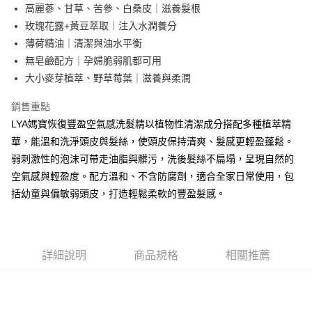
Apple Pay
高麗蔘、甘草、苦參、白桑皮｜滋養髮根
玫瑰花露+黃豆萃取｜注入水潤養分
街口支付
薄荷精油｜清潔與油水平衡
悠遊付
無皂鹼配方｜孕婦脆弱肌都可用
大小麥芽植萃、野草莓葉｜滋養與柔潤
全盈+PAY
銷售重點
ATM付款
LYA媽寶恢復豐盈空氣感洗髮精以植物性清潔成分搭配多種植萃精
華，能溫和洗淨頭皮與髮絲，使頭皮保持清爽、髮感更輕盈蓬鬆。
運送方式
弱刺激性的泡沫可帶走油脂與髒污，洗後髮絲不扁塌，呈現自然的
全家取貨付款
空氣感與輕盈度。配方溫和、不含防腐劑，適合全家日常使用，包
每筆NT$75，滿NT$1,000(含以上)免運費
括幼童與偏敏弱頭皮，打造輕鬆柔軟的豐盈髮感。
付款後全家取貨
每筆NT$75，滿NT$1,000(含以上)免運費
7-11取貨付款
詳細說明
商品規格
相關推薦
每筆NT$75，滿NT$1,000(含以上)免運費
付款後7-11取貨