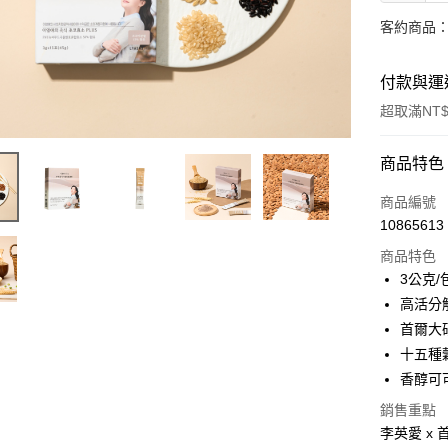
客約商品
付款與運
超取滿NT$
付款方式
商品特色
信用卡一
商品編號
10865613
超商取貨
商品特色
LINE Pay
3公克/
高活分
Apple Pay
首爾大
街口支付
十五種
香醇可
悠遊付
銷售重點
全盈+PAY
李英愛 x