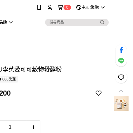
0
中文 (繁體)
品牌
SNU李英愛可可穀物發酵粉
1,000免運
200