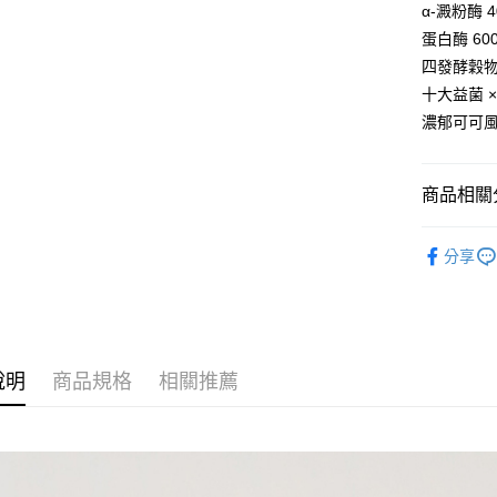
α-澱粉酶 
蛋白酶 6
運送方式
四發酵穀物
全家取貨
十大益菌 
每筆NT$7
濃郁可可
付款後全
每筆NT$7
商品相關分
7-11取貨
原型食物
每筆NT$7
分享
付款後7-1
每筆NT$7
黑貓宅配
說明
商品規格
相關推薦
每筆NT$9
黑貓宅配(
每筆NT$1