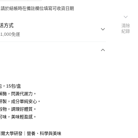
：請於結帳時在備註欄位填寫可收貨日期
送方式
清除
紀錄
1,000免運
次付款
付款
包，15包/盒
解酶，閃澱代謝力。
研製，成分單純安心。
穀物，調理好體質。
可味，美味輕盈感。
 首爾大學研發｜營養、科學與美味