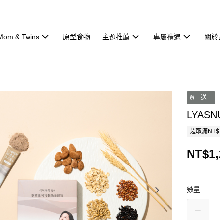
Mom & Twins
原型食物
主題推薦
專屬禮遇
關於
買一送一
LYA
超取滿NT$
NT$1,
數量